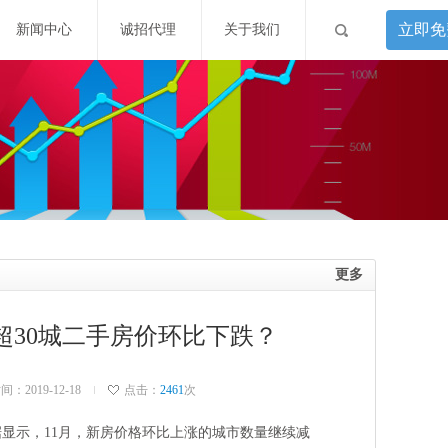
立即免
新闻中心
诚招代理
关于我们
更多
超30城二手房价环比下跌？
：2019-12-18
点击：
2461
次
据显示，11月，新房价格环比上涨的城市数量继续减