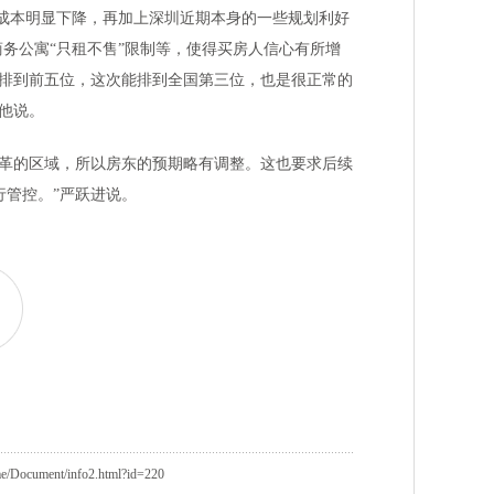
易成本明显下降，再加上深圳近期本身的一些规划利好
务公寓“只租不售”限制等，使得买房人信心有所增
经排到前五位，这次能排到全国第三位，也是很正常的
”他说。
改革的区域，所以房东的预期略有调整。这也要求后续
行管控。”严跃进说。
ocument/info2.html?id=220