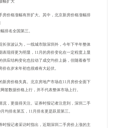
涨幅扩大
手房价格涨幅有所扩大。其中，北京新房价格涨幅排
国
涨幅排名全国第三。
院院长张波认为，一线城市除深圳外，今年下半年整体
同期表现得更为明显，11月的房价变化在一定程度上显
的供应结构变化也拉动了成交均价上扬，但随着春节
房价在岁末年初也很难有大起伏。
的新房价格失真。北京房地产市场在11月房价全面下
致网签数据价格上行，并不代表整体市场上行。
情况，更值得关注。证券时报记者注意到，深圳二手
0月均排名第五，11月排名更是跃居第三。
券时报记者采访时指出，近期深圳二手房价上涨的主